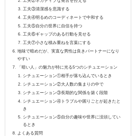
工夫②ネガティブな発言を控える
工夫③清潔感を意識する
工夫④明るめのコーディネートで中和する
工夫⑤自分の世界に自信を持つ
工夫⑥ギャップのある行動を見せる
工夫⑦小さな積み重ねを言葉にする
地味で暗めだが、実直な男性は良きパートナーになり
やすい
「暗い人」の魅力が特に光る5つのシチュエーション
シチュエーション①相手が落ち込んでいるとき
シチュエーション②大人数の集まりの中で
シチュエーション③長期的な関係を築く段階
シチュエーション④トラブルや困りごとが起きたと
き
シチュエーション⑤自分の趣味や世界に没頭してい
るとき
よくある質問