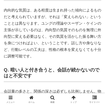
内向的な気質は、ある程度は生まれ持った傾向によるもの
だと考えられていますが、それは「変えられない」という
こととは異なります。ユングの理論やスーザン・ケインの
主張が示しているのは、内向型の気質そのものを無理に外
向型に変える必要はなく、その気質を活かした振る舞い方
を身につければよい、ということです。話し方や身なりな
ど、行動レベルの工夫は、性格の根本を変えなくても十分
に調整可能です。
Q. 暗い人と付き合うと、会話が続かないので
はと不安です
会話量の多さと、関係の深さは必ずしも比例しません。物
静かな人との会話は、量よりも質を重視する傾向がありま
メニュー
ホーム
検索
トップ
サイドバー
す。最初はペースがつかみにくく感じても、信頼関係が築