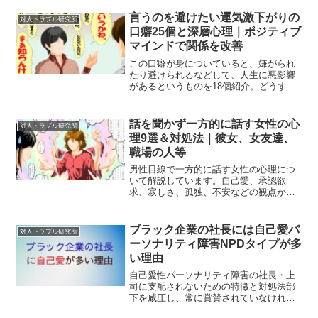
のINFJです。過去には「自己愛ホイホ
イ」と称されるほど、自己愛の強い人物
言うのを避けたい運気激下がりの
対人トラブル研究所
のターゲットにな...
口癖25個と深層心理｜ポジティブ
マインドで関係を改善
この口癖が身についていると、嫌がられ
たり避けられるなどして、人生に悪影響
があるというものを18個紹介。どうすれ
ば、悪くてヤバい口癖を改善できるのか
具体案も記しています。ヤバい口癖が出
る深層心理は？
話を聞かず一方的に話す女性の心
対人トラブル研究所
理9選＆対処法｜彼女、女友達、
職場の人等
男性目線で一方的に話す女性の心理につ
いて解説しています。自己愛、承認欲
求、寂しさ、孤独、不安などの観点から
分析。またマシンガントーカーへの対処
法も記載。ターゲット視されやすい男性
の特徴も最後に記載。
ブラック企業の社長には自己愛パ
対人トラブル研究所
ーソナリティ障害NPDタイプが多
い理由
自己愛性パーソナリティ障害の社長・上
司に支配されないための特徴と対処法部
下を威圧し、常に賞賛されていなければ
気が済まない。過剰に自分を語り、反論