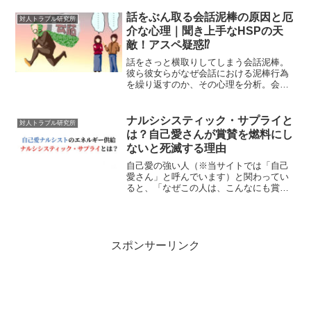
する者は徹底的に排除する。そして、不
自然なまでに取り巻きに囲まれている
話をぶん取る会話泥棒の原因と厄
対人トラブル研究所
──。こんな社長や上司に出...
介な心理｜聞き上手なHSPの天
敵！アスペ疑惑⁉
話をさっと横取りしてしまう会話泥棒。
彼ら彼女らがなぜ会話における泥棒行為
を繰り返すのか、その心理を分析。会話
泥棒への対処法と、自身が会話泥棒化し
てしまった際の直し方についても記して
います。
ナルシシスティック・サプライと
対人トラブル研究所
は？自己愛さんが賞賛を燃料にし
ないと死滅する理由
自己愛の強い人（※当サイトでは「自己
愛さん」と呼んでいます）と関わってい
ると、「なぜこの人は、こんなにも賞賛
や注目を求め続けるのだろう」と疑問に
思ったことはないでしょうか。その謎を
解く鍵になるのが、「ナルシシスティッ
ク・サプライ（自己愛供給...
スポンサーリンク