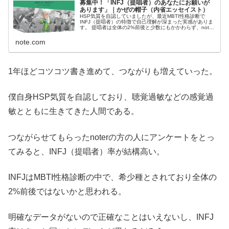
募集中！「INFJ（提唱者）のあなたにお願いが
あります」｜かぜの帽子（内省エッセイスト）
HSP気質を自認していましたが、最近MBTI性格診断で
INFJ（提唱者）の特徴で自己理解が深まった実感がありま
す。 提唱者は全体の2%前後と少数にもかかわらず、note
でつながっている方の提唱者率が高いのを下記の投稿にい
ただいたコメントで実...
note.com
1年ほどコツコツ書き進めて、つながりも増えていった。
僕自身HSP気質を自認しており、聴覚過敏などの感覚過
敏とともに生きてきた人間である。
つながらせてもらったnoterの方の人にアンケートをとっ
てみると、INFJ（提唱者）率が結構高い。
INFJはMBTI性格診断の中で、希少種とされており全体の
2%前後ではないかと思われる。
明確なデータがないので正確なことはいえないし、INFJ