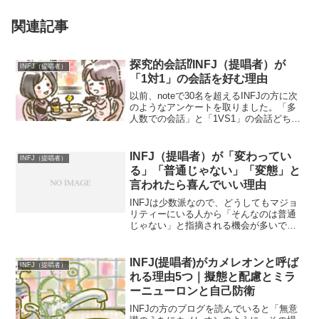
関連記事
探究的会話⁉INFJ（提唱者）が
INFJ（提唱者）
「1対1」の会話を好む理由
以前、noteで30名を超えるINFJの方に次
のようなアンケートを取りました。「多
人数での会話」と「1VS1」の会話どちら
を好みますか？この質問への回答が「圧
倒的に1VS1がいい」というものだったの
が、非常に興味深かったです。今回は、
INFJ（提唱者）が「変わってい
INFJ（提唱者）
INF...
る」「普通じゃない」「変態」と
言われたら喜んでいい理由
INFJは少数派なので、どうしてもマジョ
リティーにいる人から「そんなのは普通
じゃない」と指摘される機会が多いでし
ょう。自己肯定感が低い状態で、これを
言われるのはなかなかにつらいものがあ
ります。しかし、そもそも常識や普通と
INFJ(提唱者)がカメレオンと呼ば
INFJ（提唱者）
いう言葉ほど、あやふ...
れる理由5つ｜擬態と配慮とミラ
ーニューロンと自己防衛
INFJの方のブログを読んでいると「無意