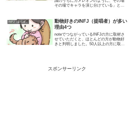
識のうちにカメレオンのように、その場
その場でキャラを演じ分けている」とい
った記述を目にする機会があります。今
回はINFJが、なぜカメレオンと呼ばれる
のかをINFJの視点で、より深く考察して
動物好きのINFJ（提唱者）が多い
INFJ（提唱者）
みました。①...
理由4つ
noteでつながっているINFJの方に取材さ
せていただくと、ほとんどの方が動物好
きと判明しました。50人以上の方に取材
させていただきましたが、動物好きの確
率はかなり高く実に90%以上だったので
す。今回は自身もINFJである、かぜの帽
子が「な...
スポンサーリンク